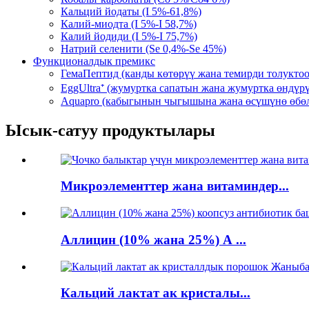
Кальций йодаты (I 5%-61,8%)
Калий-миодта (I 5%-I 58,7%)
Калий йодиди (I 5%-I 75,7%)
Натрий селенити (Se 0,4%-Se 45%)
Функционалдык премикс
ГемаПептид (канды көтөрүү жана темирди толуктоо
EggUltra⁺ (жумуртка сапатын жана жумуртка өндү
Aquapro (кабыгынын чыгышына жана өсүшүнө өбөл
Ысык-сатуу продуктылары
Микроэлементтер жана витаминдер...
Аллицин (10% жана 25%) А ...
Кальций лактат ак кристалы...