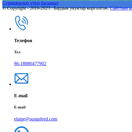
Сурамжылоо үчүн басыңыз
© Copyright - 2010-2023 : Бардык укуктар корголгон.
Сайттын к
Телефон
Тел
86-18880477902
E-mail
E-mail
elaine@sustarfeed.com