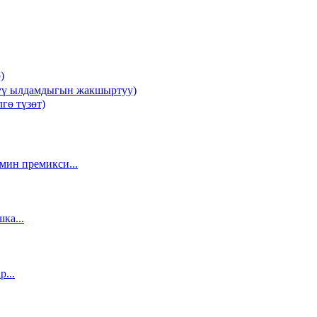
)
рүү ылдамдыгын жакшыртуу)
гө түзөт)