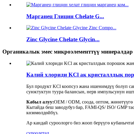
Марганец Глицин Chelate G...
Zinc Glycine Chelate Glycin...
Органикалык эмес микроэлементтүү минералдар
Калий хлориди KCl ак кристаллдык по
Бул продукт KCl коопсуз жана ишенимдүү болуп сан
суюктуктун туура балансын, нерв импульсунун иш
Кабыл алуу:
OEM / ODM, соода, оптом, жөнөтүүгө 
Кытайда беш заводубуз бар, FAMI-QS/ ISO/ GMP та
көзөмөлдөйбүз.
Ар кандай суроолорго биз жооп берүүгө кубанычта
суроо
детал