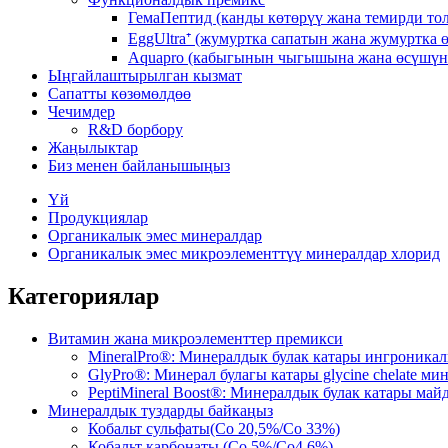
ГемаПептид (канды көтөрүү жана темирди то
EggUltra⁺ (жумуртка сапатын жана жумуртка
Aquapro (кабыгынын чыгышына жана өсүшүнө
Ыңгайлаштырылган кызмат
Сапатты көзөмөлдөө
Чечимдер
R&D борбору
Жаңылыктар
Биз менен байланышыңыз
Үй
Продукциялар
Органикалык эмес минералдар
Органикалык эмес микроэлементтүү минералдар хлорид
Категориялар
Витамин жана микроэлементтер премикси
MineralPro®: Минералдык булак катары ингроника
GlyPro®: Минерал булагы катары glycine chelate м
PeptiMineral Boost®: Минералдык булак катары май
Минералдык туздарды байкаңыз
Кобальт сульфаты(Co 20,5%/Co 33%)
Кобальт карбонаты (Co 5%/Co4 6%)