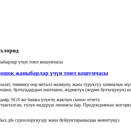
 хлорид
рошок жаныбарлар үчүн тоют кошумчасы
алат, төмөнкү оор металл мазмуну, жана туруктуу химиялык мү
тешин, булчуңдардын иштешин, жүрөктүн (жүрөк булчуңунун) иш
даяр, SGS же башка үчүнчү жактын сыноо отчету
стыкталган, толук өндүрүш линиясы бар. Продукциянын жогорк
быз, pls суроолоруңузду жана буйруктарыңызды жөнөтүңүз.