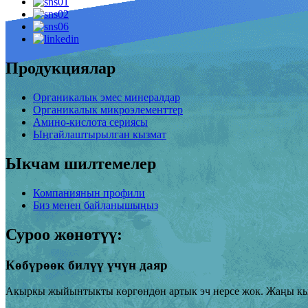
Продукциялар
Органикалык эмес минералдар
Органикалык микроэлементтер
Амино-кислота сериясы
Ыңгайлаштырылган кызмат
Ыкчам шилтемелер
Компаниянын профили
Биз менен байланышыңыз
Суроо жөнөтүү:
Көбүрөөк билүү үчүн даяр
Акыркы жыйынтыкты көргөндөн артык эч нерсе жок. Жаңы кыз