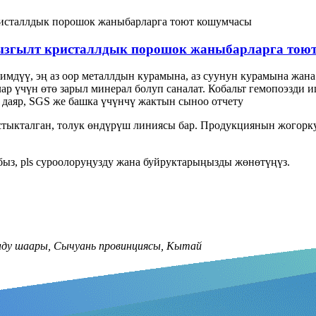
кызгылт кристаллдык порошок жаныбарларга тою
имдүү, эң аз оор металлдын курамына, аз суунун курамына жан
р үчүн өтө зарыл минерал болуп саналат. Кобальт гемопоэзди 
 даяр, SGS же башка үчүнчү жактын сыноо отчету
стыкталган, толук өндүрүш линиясы бар. Продукциянын жогорк
быз, pls суроолоруңузду жана буйруктарыңызды жөнөтүңүз.
энду шаары, Сычуань провинциясы, Кытай