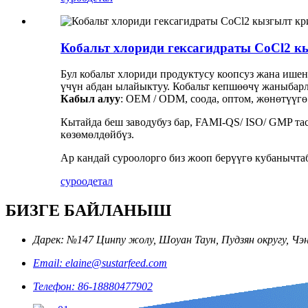
Кобальт хлориди гексагидраты CoCl2 
Бул кобальт хлориди продуктусу коопсуз жана ишен
үчүн абдан ылайыктуу. Кобальт кепшөөчү жаныбарла
Кабыл алуу
: OEM / ODM, соода, оптом, жөнөтүүгө
Кытайда беш заводубуз бар, FAMI-QS/ ISO/ GMP та
көзөмөлдөйбүз.
Ар кандай суроолорго биз жооп берүүгө кубанычта
суроо
детал
БИЗГЕ БАЙЛАНЫШ
Дарек: №147 Цинпу жолу, Шоуан Таун, Пудзян округу, Ч
Email: elaine@sustarfeed.com
Телефон: 86-18880477902