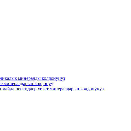
оникалык минералды колдонуңуз
ate минералдарын колдонуу
ры майда пептиддер хелат минералдарын колдонуңуз