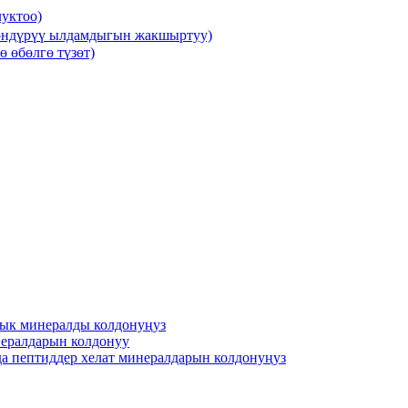
луктоо)
 өндүрүү ылдамдыгын жакшыртуу)
 өбөлгө түзөт)
лык минералды колдонуңуз
инералдарын колдонуу
да пептиддер хелат минералдарын колдонуңуз