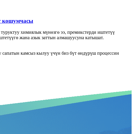
т кошумчасы
а туруктуу химиялык мүнөзгө ээ, премикстерди иштетүү
иштетүүгө жана азык заттын алмашуусуна катышат.
у сапатын камсыз кылуу үчүн биз бүт өндүрүш процессин