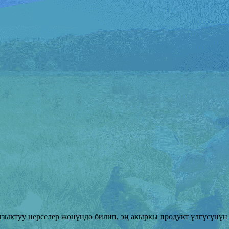
ыктуу нерселер жөнүндө билип, эң акыркы продукт үлгүсүнүн