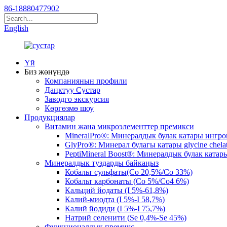
86-18880477902
English
Үй
Биз жөнүндө
Компаниянын профили
Даңктуу Сустар
Заводго экскурсия
Көргөзмө шоу
Продукциялар
Витамин жана микроэлементтер премикси
MineralPro®: Минералдык булак катары ингр
GlyPro®: Минерал булагы катары glycine chel
PeptiMineral Boost®: Минералдык булак ката
Минералдык туздарды байкаңыз
Кобальт сульфаты(Co 20,5%/Co 33%)
Кобальт карбонаты (Co 5%/Co4 6%)
Кальций йодаты (I 5%-61,8%)
Калий-миодта (I 5%-I 58,7%)
Калий йодиди (I 5%-I 75,7%)
Натрий селенити (Se 0,4%-Se 45%)
Функционалдык премикс