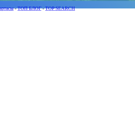
артасы
-
ТОП БЛОГ
-
TOP SEARCH