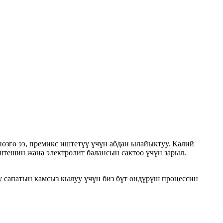
нөзгө ээ, премикс иштетүү үчүн абдан ылайыктуу. Калий
тешин жана электролит балансын сактоо үчүн зарыл.
у сапатын камсыз кылуу үчүн биз бүт өндүрүш процессин