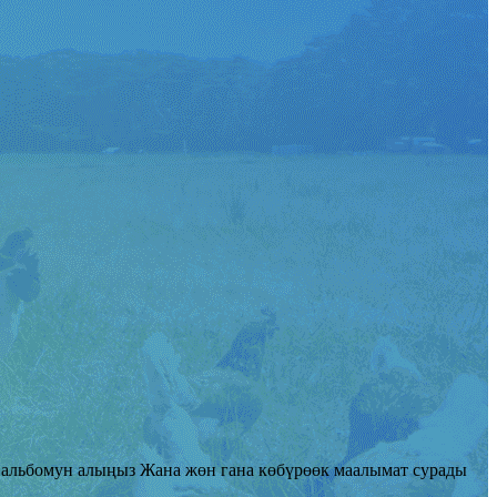
 альбомун алыңыз Жана жөн гана көбүрөөк маалымат сурады