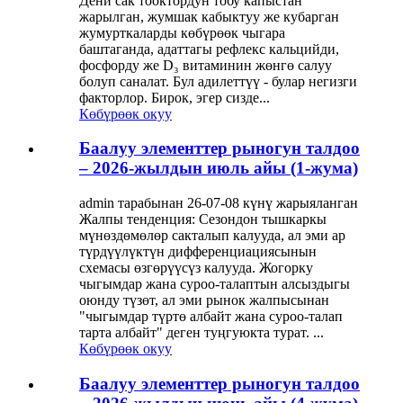
Дени сак тооктордун тобу капыстан
жарылган, жумшак кабыктуу же кубарган
жумурткаларды көбүрөөк чыгара
баштаганда, адаттагы рефлекс кальцийди,
фосфорду же D₃ витаминин жөнгө салуу
болуп саналат. Бул адилеттүү - булар негизги
факторлор. Бирок, эгер сизде...
Көбүрөөк окуу
Баалуу элементтер рыногун талдоо
– 2026-жылдын июль айы (1-жума)
admin тарабынан 26-07-08 күнү жарыяланган
Жалпы тенденция: Сезондон тышкаркы
мүнөздөмөлөр сакталып калууда, ал эми ар
түрдүүлүктүн дифференциациясынын
схемасы өзгөрүүсүз калууда. Жогорку
чыгымдар жана суроо-талаптын алсыздыгы
оюнду түзөт, ал эми рынок жалпысынан
"чыгымдар түртө албайт жана суроо-талап
тарта албайт" деген туңгуюкта турат. ...
Көбүрөөк окуу
Баалуу элементтер рыногун талдоо