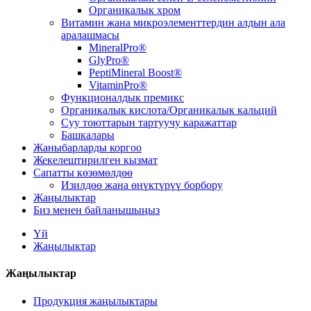
Органикалык хром
Витамин жана микроэлементтердин алдын ала
аралашмасы
MineralPro®
GlyPro®
PeptiMineral Boost®
VitaminPro®
Функционалдык премикс
Органикалык кислота/Органикалык кальций
Суу тоюттарын тартуучу каражаттар
Башкалары
Жаныбарларды коргоо
Жекелештирилген кызмат
Сапатты көзөмөлдөө
Изилдөө жана өнүктүрүү борбору
Жаңылыктар
Биз менен байланышыңыз
Үй
Жаңылыктар
Жаңылыктар
Продукция жаңылыктары