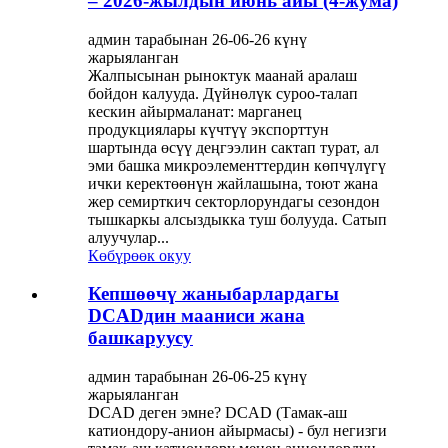
– 2026-жылдын июнь айы (4-жума)
админ тарабынан 26-06-26 күнү
жарыяланган
Жалпысынан рыноктук маанай аралаш
бойдон калууда. Дүйнөлүк суроо-талап
кескин айырмаланат: марганец
продукциялары күчтүү экспорттун
шартында өсүү деңгээлин сактап турат, ал
эми башка микроэлементтердин көпчүлүгү
ички керектөөнүн жайлашына, тоют жана
жер семирткич секторлорундагы сезондон
тышкаркы алсыздыкка туш болууда. Сатып
алуучулар...
Көбүрөөк окуу
Кепшөөчү жаныбарлардагы
DCADдин мааниси жана
башкаруусу
админ тарабынан 26-06-25 күнү
жарыяланган
DCAD деген эмне? DCAD (Тамак-аш
катиондору-анион айырмасы) - бул негизги