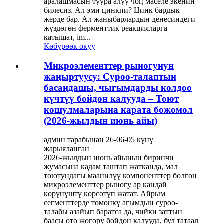
аралашмасын туура алуу чоң маселе экенин
билесиз. Ал эми цинкпи? Цинк бардык
жерде бар. Ал жаныбарлардын денесиндеги
жүздөгөн ферменттик реакцияларга
катышат, im...
Көбүрөөк окуу
Микроэлементтер рыногунун
жаңыртуусу: Суроо-талаптын
басаңдашы, чыгымдарды колдоо
күчтүү бойдон калууда – Тоют
кошулмаларына карата божомол
(2026-жылдын июнь айы)
админ тарабынан 26-06-05 күнү
жарыяланган
2026-жылдын июнь айынын биринчи
жумасына кадам таштап жатканда, мал
тоютундагы маанилүү компоненттер болгон
микроэлементтер рыногу ар кандай
көрүнүштү көрсөтүп жатат. Айрым
сегменттерде төмөнкү агымдын суроо-
талабы азайып баратса да, чийки заттын
баасы өтө жогору бойдон калууда, бул татаал