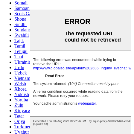
Somali
Samoan
Scots Gaelic
Shona
Sindhi
Sundanese
Swahili
Tajik
Tamil
Telugu
Thai
Ukrainian
Urdu
Uzbek
Vietnamese
Welsh
Xhosa
Yiddish
Yoruba
Zulu
Kinyarwanda
Tatar
Oriya
Turkmen
Uyghur