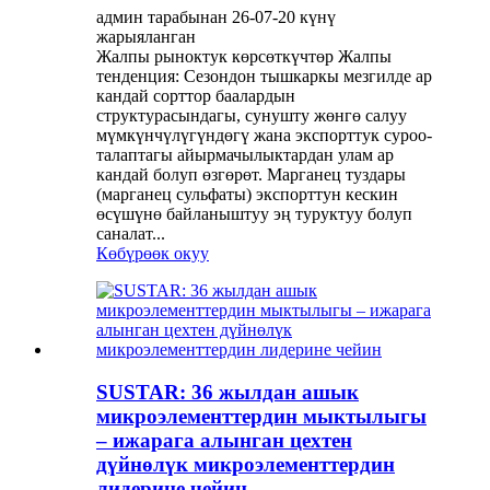
админ тарабынан 26-07-20 күнү
жарыяланган
Жалпы рыноктук көрсөткүчтөр Жалпы
тенденция: Сезондон тышкаркы мезгилде ар
кандай сорттор баалардын
структурасындагы, сунушту жөнгө салуу
мүмкүнчүлүгүндөгү жана экспорттук суроо-
талаптагы айырмачылыктардан улам ар
кандай болуп өзгөрөт. Марганец туздары
(марганец сульфаты) экспорттун кескин
өсүшүнө байланыштуу эң туруктуу болуп
саналат...
Көбүрөөк окуу
SUSTAR: 36 жылдан ашык
микроэлементтердин мыктылыгы
– ижарага алынган цехтен
дүйнөлүк микроэлементтердин
лидерине чейин