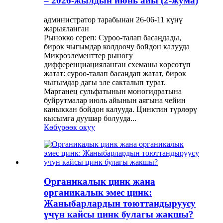
– 2026-жылдын июнь айы (2-жума)
администратор тарабынан 26-06-11 күнү
жарыяланган
Рынокко сереп: Суроо-талап басаңдады,
бирок чыгымдар колдоочу бойдон калууда
Микроэлементтер рыногу
дифференциацияланган схеманы көрсөтүп
жатат: суроо-талап басаңдап жатат, бирок
чыгымдар дагы эле сакталып турат.
Марганец сульфатынын моногидратына
буйрутмалар июль айынын аягына чейин
каныккан бойдон калууда. Цинктин түрлөрү
кысымга дуушар болууда...
Көбүрөөк окуу
Органикалык цинк жана
органикалык эмес цинк:
Жаныбарлардын тоюттандыруусу
үчүн кайсы цинк булагы жакшы?