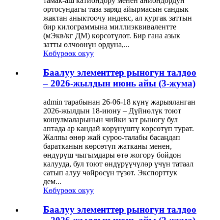
тамак-аш катиондору менен аниондордун
ортосундагы таза заряд айырмасын сандык
жактан аныктоочу индекс, ал кургак заттын
бир килограммына миллиэквивалентте
(мЭкв/кг ДМ) көрсөтүлөт. Бир гана азык
затты өлчөөнүн ордуна,...
Көбүрөөк окуу
Баалуу элементтер рыногун талдоо
– 2026-жылдын июнь айы (3-жума)
admin тарабынан 26-06-18 күнү жарыяланган
2026-жылдын 18-июну – Дүйнөлүк тоют
кошулмаларынын чийки зат рыногу бул
аптада ар кандай көрүнүштү көрсөтүп турат.
Жалпы өнөр жай суроо-талабы басаңдап
баратканын көрсөтүп жатканы менен,
өндүрүш чыгымдары өтө жогору бойдон
калууда, бул тоют өндүрүүчүлөр үчүн татаал
сатып алуу чөйрөсүн түзөт. Экспорттук
дем...
Көбүрөөк окуу
Баалуу элементтер рыногун талдоо