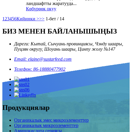
ландшафтты жаратууда...
Көбүрөөк окуу
1
2
3
4
5
6
Кийинки >
>>
1-бет / 14
БИЗ МЕНЕН БАЙЛАНЫШЫҢЫЗ
Дареги: Кытай, Сычуань провинциясы, Чэнду шаары,
Пуцзян округу, Шоуань шаары, Цинпу жолу №147
Email: elaine@sustarfeed.com
Телефон: 86-18880477902
Продукциялар
Органикалык эмес микроэлементтер
Органикалык микроэлементтер
Аминокислота сериясы