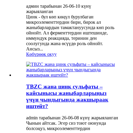
админ тарабынан 26-06-10 күнү
жарыяланган
Цинк - бул көп көңүл бурулбаган
микроэлементтердин бири, бирок ал
жаныбарлардын тамактануусунда көп роль
ойнойт. Ал ферменттердин иштешинде,
иммундук реакцияда, теринин ден
соолугунда жана өсүүдө роль ойнойт.
Ансыз...
Көбүрөөк окуу
TBZC жана цинк сульфаты –
кайсынысы жаныбарларыңыз
үчүн чындыгында жакшыраак
иштейт?
admin тарабынан 26-06-08 күнү жарыяланган
Чынын айтсак. Эгер сиз тоют оюнунда
болсоңуз, микроэлементтердин