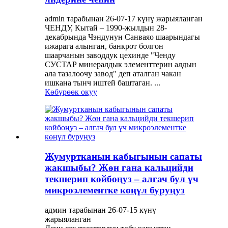
admin тарабынан 26-07-17 күнү жарыяланган
ЧЕНДУ, Кытай – 1990-жылдын 28-
декабрында Чэндунун Санваяо шаарындагы
ижарага алынган, банкрот болгон
шаарчанын заводдук цехинде "Ченду
СУСТАР минералдык элементтерин алдын
ала тазалоочу завод" деп аталган чакан
ишкана тынч иштей баштаган. ...
Көбүрөөк окуу
Жумуртканын кабыгынын сапаты
жакшыбы? Жөн гана кальцийди
текшерип койбоңуз – алгач бул үч
микроэлементке көңүл буруңуз
админ тарабынан 26-07-15 күнү
жарыяланган