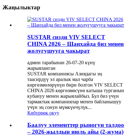
Жаңылыктар
SUSTAR сизди VIV SELECT
CHINA 2026 – Шанхайда биз менен
жолугушууга чакырат
админ тарабынан 26-07-20 күнү
жарыяланган
SUSTAR компаниясы Азиядагы эң
таасирдүү эл аралык мал чарба
көргөзмөлөрүнүн бири болгон VIV SELECT
CHINA 2026 көргөзмөсүнө катыша турганын
кубануу менен жарыялайбыз. Бул биз үчүн
тармактык компаниялар менен байланышуу
үчүн эң сонун мүмкүнчүлүк...
Көбүрөөк окуу
Баалуу элементтер рыногун талдоо
– 2026-жылдын июль айы (2-жума)