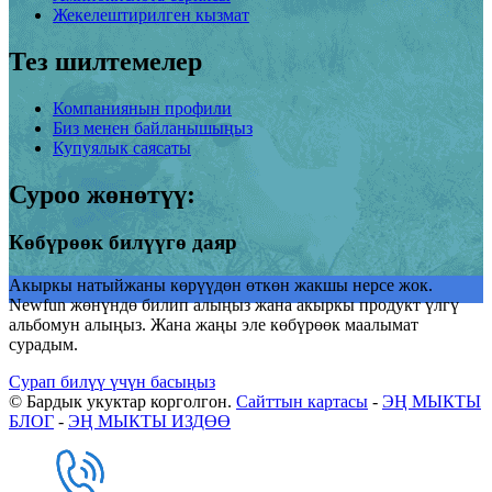
Жекелештирилген кызмат
Тез шилтемелер
Компаниянын профили
Биз менен байланышыңыз
Купуялык саясаты
Суроо жөнөтүү:
Көбүрөөк билүүгө даяр
Акыркы натыйжаны көрүүдөн өткөн жакшы нерсе жок.
Newfun жөнүндө билип алыңыз жана акыркы продукт үлгү
альбомун алыңыз. Жана жаңы эле көбүрөөк маалымат
сурадым.
Сурап ​​билүү үчүн басыңыз
© Бардык укуктар корголгон.
Сайттын картасы
-
ЭҢ МЫКТЫ
БЛОГ
-
ЭҢ МЫКТЫ ИЗДӨӨ