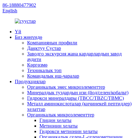
86-18880477902
English
Үй
Биз жөнүндө
Компаниянын профили
Даңктуу Сустар
Заводго экскурсия жана кардарлардын завод
аудити
Көргөзмө
Техникалык топ
Командалык иш-чаралар
Продукциялар
Органикалык эмес микроэлементтер
Минералдык туздардын изи (йод/селен/кобальт)
Гидрокси минералдары (TBCC/TBZC/TBMC)
Металл аминокислоталар (кичинекей пептиддер)
хелаттар
Органикалык микроэлементтер
Глицин хелаты
Метионин хелаты
Гидрокси метионин хелаты
Органикалык селен-L-селенометионин